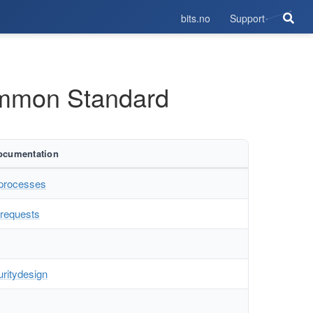
bits.no
Support
ommon Standard
ocumentation
 processes
f requests
uritydesign