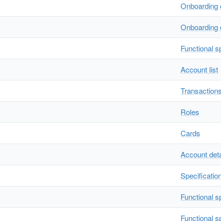
Onboarding 
Onboarding 
Functional s
Account list
Transaction
Roles
Cards
Account deta
Specificatio
Functional s
Functional s