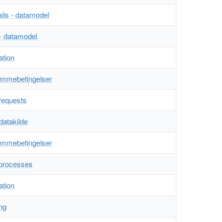
ils - datamodel
 - datamodel
ation
ammebetingelser
 requests
datakilde
ammebetingelser
 processes
ation
ing