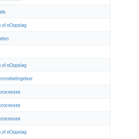
ils
n of eOppslag
ation
n of eOppslag
ammebetingelser
 processes
 processes
 processes
n of eOppslag