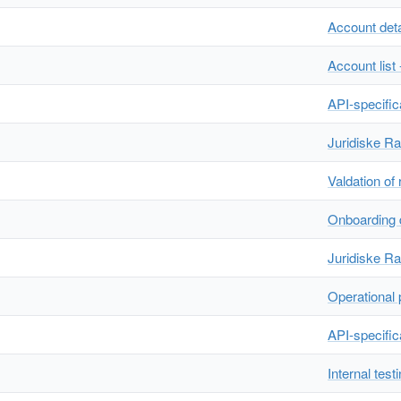
Account deta
Account list
API-specific
Juridiske R
Valdation of
Onboarding 
Juridiske R
Operational
API-specific
Internal test