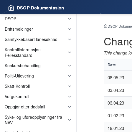
DSOP Dokumentasjon
DSOP
DSOP Dokumen
Driftsmeldinger
Chang
Samtykkebasert lånesøknad
Kontrollinformasjon
This change l
Fellesstandard
Date
Konkursbehandling
Felleskomponenter
Politi-Utlevering
08.05.23
Skatt-Kontroll
03.04.23
Vergekontroll
03.04.23
Oppgjør etter dødsfall
01.02.23
Syke- og uføreopplysninger fra
NAV
18.01.23