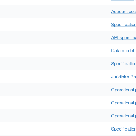
Account deta
Specificatio
API specific
Data model
Specificatio
Juridiske R
Operational
Operational
Operational
Specificatio