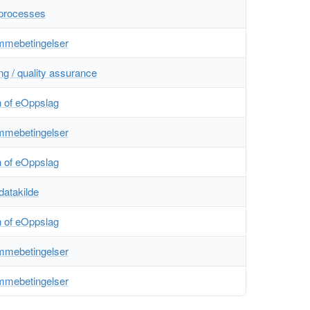
 processes
ammebetingelser
ing / quality assurance
n of eOppslag
ammebetingelser
n of eOppslag
datakilde
n of eOppslag
ammebetingelser
ammebetingelser