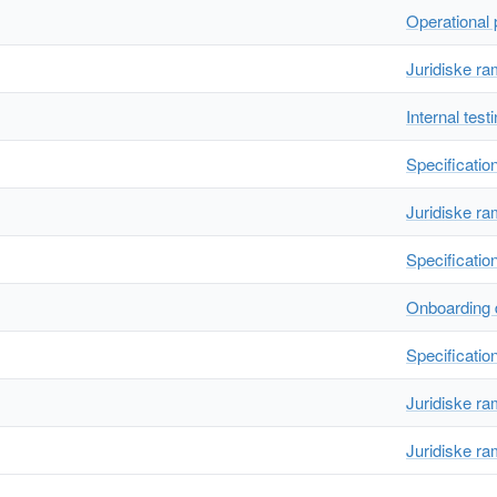
Operational
Juridiske r
Internal test
Specificatio
Juridiske r
Specificatio
Onboarding 
Specificatio
Juridiske r
Juridiske r