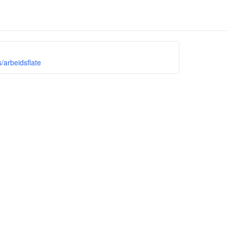
/arbeidsflate
Hjem
bits.no
Support