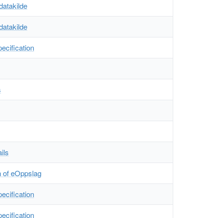
datakilde
datakilde
pecification
s
ils
n of eOppslag
pecification
pecification