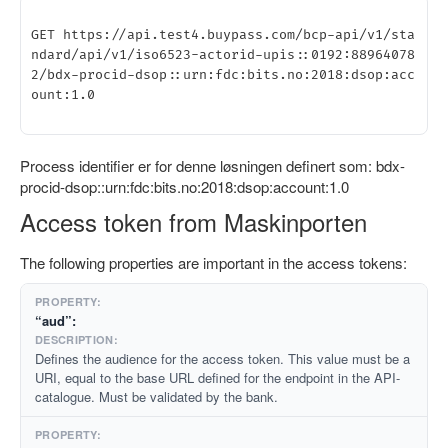
GET https://api.test4.buypass.com/bcp-api/v1/sta
ndard/api/v1/iso6523-actorid-upis::0192:88964078
2/bdx-procid-dsop::urn:fdc:bits.no:2018:dsop:acc
ount:1.0 

Process identifier er for denne løsningen definert som: bdx-
procid-dsop::urn:fdc:bits.no:2018:dsop:account:1.0
Access token from Maskinporten
The following properties are important in the access tokens:
“aud”:
Defines the audience for the access token. This value must be a
URI, equal to the base URL defined for the endpoint in the API-
catalogue. Must be validated by the bank.