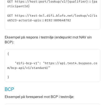
GET https://host:port/lookup/v2/{qualifier}::{pa
rticipantId}

GET https://test-bcl.difi.blufo.net/lookup/v2/is
o6523-actorid-upis::0192:889640782 

Eksempel på respons i testmiljø (endepunkt mot NAV sin
BCP):
{ 

    "difi-bcp-v1": "https://api.test4.buypass.co
m/bcp-api/v1/standard/" 

BCP
Eksempel på forespørsel mot BCP i testmiljø: