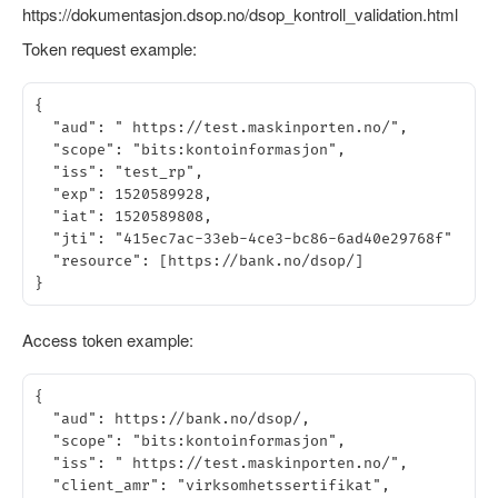
https://dokumentasjon.dsop.no/dsop_kontroll_validation.html
Token request example:
{

  "aud": " https://test.maskinporten.no/",

  "scope": "bits:kontoinformasjon",

  "iss": "test_rp",

  "exp": 1520589928,

  "iat": 1520589808,

  "jti": "415ec7ac-33eb-4ce3-bc86-6ad40e29768f"

  "resource": [https://bank.no/dsop/]

Access token example:
{

  "aud": https://bank.no/dsop/,

  "scope": "bits:kontoinformasjon",

  "iss": " https://test.maskinporten.no/",

  "client_amr": "virksomhetssertifikat",
