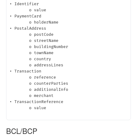
• Identifier

	o value

• PaymentCard

	o holderName

• PostalAddress

	o postCode

	o streetName

	o buildingNumber

	o townName

	o country

	o addressLines

• Transaction

	o reference

	o counterParties

	o additionalInfo

	o merchant

• TransactionReference

	o value

BCL/BCP