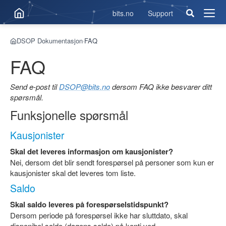
bits.no
Support
Åpne
men
DSOP Dokumentasjon
FAQ
›
FAQ
Send e-post til
DSOP@bits.no
dersom FAQ ikke besvarer ditt
spørsmål.
Funksjonelle spørsmål
Kausjonister
Skal det leveres informasjon om kausjonister?
Nei, dersom det blir sendt forespørsel på personer som kun er
kausjonister skal det leveres tom liste.
Saldo
Skal saldo leveres på forespørselstidspunkt?
Dersom periode på forespørsel ikke har sluttdato, skal
disponibel saldo (dagens saldo) på konti ved