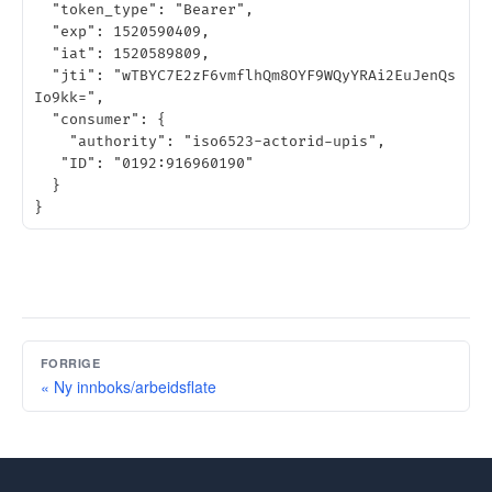
  "token_type": "Bearer",

  "exp": 1520590409,

  "iat": 1520589809,

  "jti": "wTBYC7E2zF6vmflhQm8OYF9WQyYRAi2EuJenQs
Io9kk=",

  "consumer": {

    "authority": "iso6523-actorid-upis",

   "ID": "0192:916960190"

  }

FORRIGE
« Ny innboks/arbeidsflate