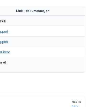
Link i dokumentasjon
thub
apport
apport
brukere
rnet
NESTE
FAQ »