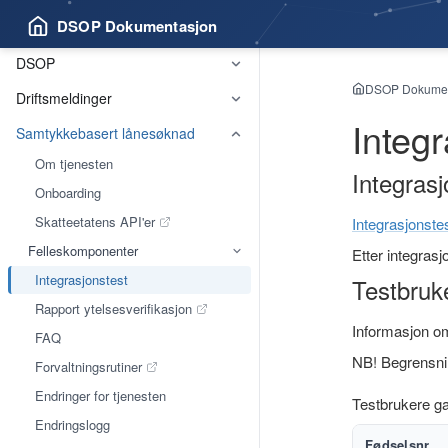
DSOP Dokumentasjon
DSOP
DSOP Dokumen
Driftsmeldinger
Integr
Samtykkebasert lånesøknad
Om tjenesten
Integrasj
Onboarding
Skatteetatens API'er
Integrasjonste
Felleskomponenter
Etter integrasj
Integrasjonstest
Testbruk
Rapport ytelsesverifikasjon
Informasjon 
FAQ
NB! Begrensni
Forvaltningsrutiner
Endringer for tjenesten
Testbrukere ga
Endringslogg
Fødselsnr