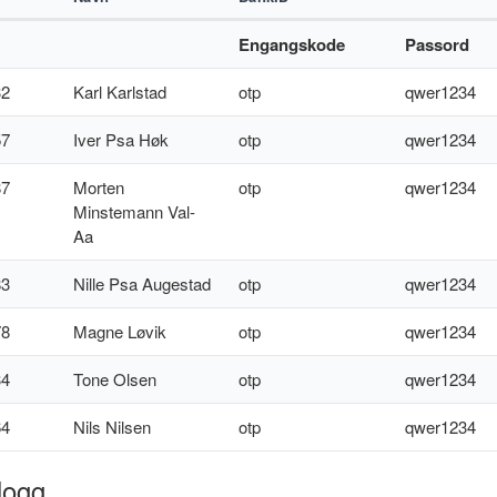
Engangskode
Passord
32
Karl Karlstad
otp
qwer1234
57
Iver Psa Høk
otp
qwer1234
87
Morten
otp
qwer1234
Minstemann Val-
Aa
83
Nille Psa Augestad
otp
qwer1234
78
Magne Løvik
otp
qwer1234
34
Tone Olsen
otp
qwer1234
64
Nils Nilsen
otp
qwer1234
logg