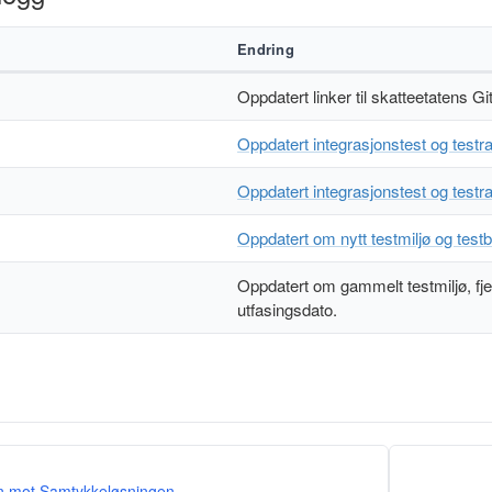
Endring
Oppdatert linker til skatteetatens Gi
Oppdatert integrasjonstest og testr
Oppdatert integrasjonstest og testr
Oppdatert om nytt testmiljø og test
Oppdatert om gammelt testmiljø, fje
utfasingsdato.
on mot Samtykkeløsningen