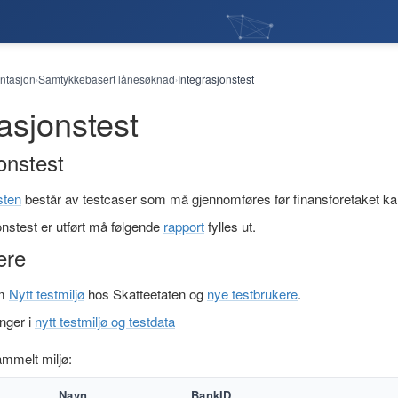
tasjon
Samtykkebasert lånesøknad
Integrasjonstest
›
›
asjonstest
onstest
sten
består av testcaser som må gjennomføres før finansforetaket kan
onstest er utført må følgende
rapport
fylles ut.
ere
om
Nytt testmiljø
hos Skatteetaten og
nye testbrukere
.
nger i
nytt testmiljø og testdata
mmelt miljø:
Navn
BankID