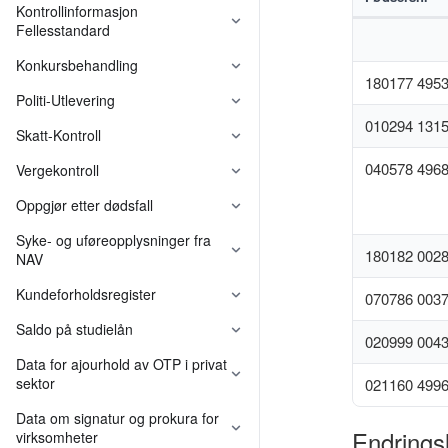
Kontrollinformasjon
Fellesstandard
Konkursbehandling
180177 495
Politi-Utlevering
010294 131
Skatt-Kontroll
040578 496
Vergekontroll
Oppgjør etter dødsfall
Syke- og uføreopplysninger fra
180182 002
NAV
Kundeforholdsregister
070786 003
Saldo på studielån
020999 004
Data for ajourhold av OTP i privat
sektor
021160 499
Felleskomponenter
Data om signatur og prokura for
Endrings
virksomheter
Felleskomponenter