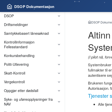
DSOP Dokumentasjon
DSOP
DSOP Dokumen
Driftsmeldinger
Altinn
Samtykkebasert lånesøknad
Kontrollinformasjon
Syste
Fellesstandard
Konkursbehandling
(I pilot nå, for
Felleskomponenter
Politi-Utlevering
Systembruker s
fullmakter til
Skatt-Kontroll
autentisere se
Vergekontroll
Brukeren funge
Autorisasjon. 
Oppgjør etter dødsfall
Tjenester s
Syke- og uføreopplysninger fra
NAV
Alle tje