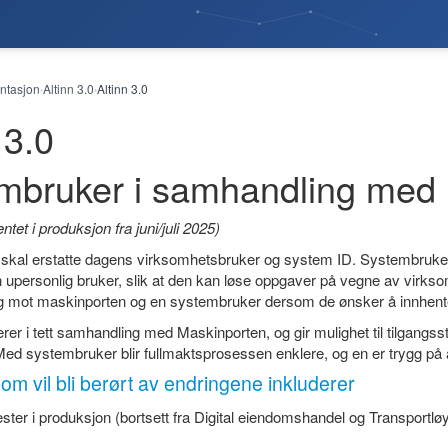
tasjon
Altinn 3.0
Altinn 3.0
›
›
 3.0
mbruker i samhandling med
ventet i produksjon fra juni/juli 2025)
kal erstatte dagens virksomhetsbruker og system ID. Systembruker e
 en upersonlig bruker, slik at den kan løse oppgaver på vegne av virk
g mot maskinporten og en systembruker dersom de ønsker å innhente
rer i tett samhandling med Maskinporten, og gir mulighet til tilgangss
Med systembruker blir fullmaktsprosessen enklere, og en er trygg på
om vil bli berørt av endringene inkluderer
nester i produksjon (bortsett fra Digital eiendomshandel og Transportlø