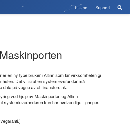
bits.no
Support
 Maskinporten
r en ny type bruker i Altinn som lar virksomheten gi
somheten. Det vil si at en systemleverandør må
 data på vegne av et finansforetak.
tyring ved hjelp av Maskinporten og Altinn
 at systemleverandøren kun har nødvendige tilganger.
yvegaranti.)