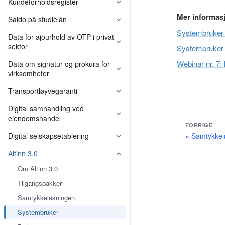
Kundeforholdsregister
Mer informas
Saldo på studielån
Systembruker i
Data for ajourhold av OTP i privat
sektor
Systembruker (
Felleskomponenter
Webinar nr. 7:
Data om signatur og prokura for
virksomheter
Felleskomponenter
Transportløyvegaranti
Digital samhandling ved
eiendomshandel
FORRIGE
Digital selskapsetablering
« Samtykkel
Felleskomponenter
Altinn 3.0
Om Altinn 3.0
Tilgangspakker
Samtykkeløsningen
Systembruker