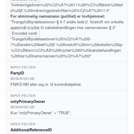
“Innkrevingsloven%20%C2%A7%2011%20f%C3%B8rste%20led
d%20jf.%20innkrevingsforskriften%20%C2%A7%2011-3”
For alminnelig namsmann (politiet) er lovhjemmel:
“Tvangsfullbyrdelsesloven § 5-7 andre ledd jf. forskrift om enkelte
spørsmål knyttet til saksbehandlingen hos namsmannen § 3”
Encoded verdi:
“Tvangsfullbyrdelsesloven%20%C2%A7%205-
7%20andre%20ledd%20jf.%20forskrift%20om%20enkelte%20sp
%C3%B8rsm%C3%A5l%20knyttet%20til%20saksbehandlingen
%20hos%20namsmannen%20%C2%A7%203”
PartyID
FNR/D-NR eller org.nr. til kontrollobjektet.
onlyPrimaryOwner
Kun “onlyPrimaryOwner” = “TRUE”.
AdditionalReferenceID