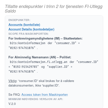
Tillatte endepunkter i trinn 2 for tjenesten FI-Utlegg
Saldo
Accounts (kontoliste)
Account Details (kontodetaljer)
For Innkrevingsmyndighetene (IM) – Skatteetaten:
der
bits:kontoinformasjon
"consumer.ID" = 
.
"0192:974761076"
For Alminnelig Namsmann (AN) – Politiet:
der
bits:kontoinformasjon.fi.utlegg.an
"consumer.ID" 
og
= "0192:915429785"
"supplier.ID" = 
.
"0192:974761076"
Viktig
: “consumer.ID” skal brukes for å validere
datakonsumenten, ikke “supplier.ID”.
Se FAQ:
Access token from Maskinporten
V.2.0