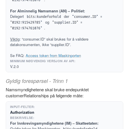
"0192:974761076"
For Alminnelig Namsmann (AN) – Politiet:
Delegert
der
bits:kundeforhold
"consumer.ID" = 
og
"0192:915429785"
"supplier.ID" = 
.
"0192:974761076"
Viktig
: “consumer.ID” skal brukes for å validere
datakonsumenten, ikke “supplier.ID”.
Se FAQ:
Access token from Maskinporten
V.2.0
Gyldig forespørsel - Trinn 1
Namsmyndighetene skal bruke endepunktet
customerRelationships på følgende måte:
Authorization
For Innkrevingsmyndighetene (IM) – Skatteetaten:
Gyldig token fra Maskinporten