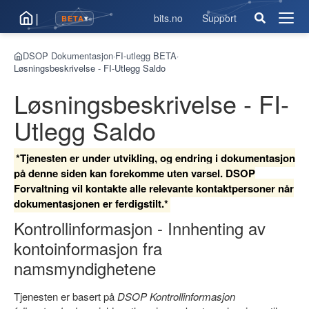
|
bits.no
Support
BETA
▾
Åpne
men
DSOP Dokumentasjon
FI-utlegg BETA
›
›
Løsningsbeskrivelse - FI-Utlegg Saldo
Løsningsbeskrivelse - FI-
Utlegg Saldo
*Tjenesten er under utvikling, og endring i dokumentasjon
på denne siden kan forekomme uten varsel. DSOP
Forvaltning vil kontakte alle relevante kontaktpersoner når
dokumentasjonen er ferdigstilt.*
Kontrollinformasjon - Innhenting av
kontoinformasjon fra
namsmyndighetene
Tjenesten er basert på
DSOP Kontrollinformasjon