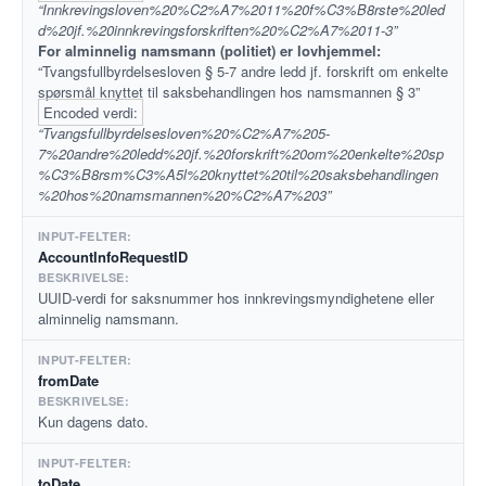
“Innkrevingsloven%20%C2%A7%2011%20f%C3%B8rste%20led
d%20jf.%20innkrevingsforskriften%20%C2%A7%2011-3”
For alminnelig namsmann (politiet) er lovhjemmel:
“Tvangsfullbyrdelsesloven § 5-7 andre ledd jf. forskrift om enkelte
spørsmål knyttet til saksbehandlingen hos namsmannen § 3”
Encoded verdi:
“Tvangsfullbyrdelsesloven%20%C2%A7%205-
7%20andre%20ledd%20jf.%20forskrift%20om%20enkelte%20sp
%C3%B8rsm%C3%A5l%20knyttet%20til%20saksbehandlingen
%20hos%20namsmannen%20%C2%A7%203”
AccountInfoRequestID
UUID-verdi for saksnummer hos innkrevingsmyndighetene eller
alminnelig namsmann.
fromDate
Kun dagens dato.
toDate