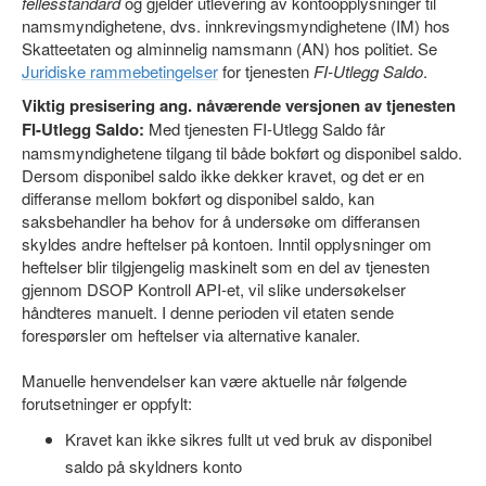
fellesstandard
og gjelder utlevering av kontoopplysninger til
namsmyndighetene, dvs. innkrevingsmyndighetene (IM) hos
Skatteetaten og alminnelig namsmann (AN) hos politiet. Se
Juridiske rammebetingelser
for tjenesten
FI-Utlegg Saldo
.
Viktig presisering ang. nåværende versjonen av tjenesten
FI-Utlegg Saldo:
Med tjenesten FI-Utlegg Saldo får
namsmyndighetene tilgang til både bokført og disponibel saldo.
Dersom disponibel saldo ikke dekker kravet, og det er en
differanse mellom bokført og disponibel saldo, kan
saksbehandler ha behov for å undersøke om differansen
skyldes andre heftelser på kontoen. Inntil opplysninger om
heftelser blir tilgjengelig maskinelt som en del av tjenesten
gjennom DSOP Kontroll API-et, vil slike undersøkelser
håndteres manuelt. I denne perioden vil etaten sende
forespørsler om heftelser via alternative kanaler.
Manuelle henvendelser kan være aktuelle når følgende
forutsetninger er oppfylt:
Kravet kan ikke sikres fullt ut ved bruk av disponibel
saldo på skyldners konto