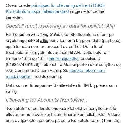
Overordnede
prinsipper for utlevering definert i DSOP
Kontrollinformasjon fellesstandard
vil gjelde for denne
tjenesten.
Spesiell rundt kryptering av data for politiet (AN)
For tjenesten
FI-Utlegg-Saldo
skal Skatteetatens offentlige
krypteringsnøkkel
alltid
benyttes for å kryptere data (payLoad),
også for data som er forespurt av politiet. Dette fordi
Skatteetaten er systemleverandør til AN. Dette betyr at i
trinnene 1.5.e og 1.5.f i
informasjonsflyt
, supplier.ID
(0192:974761076) i tokenet fra Maskinporten skal benyttes og
ikke Consumer.ID som vanlig. Se
access-token-from-
maskinporten
med delegering.
Data som er forespurt av Skatteetaten for IM krypteres som
vanlig.
Utlevering for Accounts (Kontoliste):
“Kontoliste” er det første endepunktet etat vil benytte for å få
utlevert en liste over konti som tilhører kontrollobjektet. Videre
bruk av tjenesten baseres på dette Kontoliste-kallet (Trinn 2a).