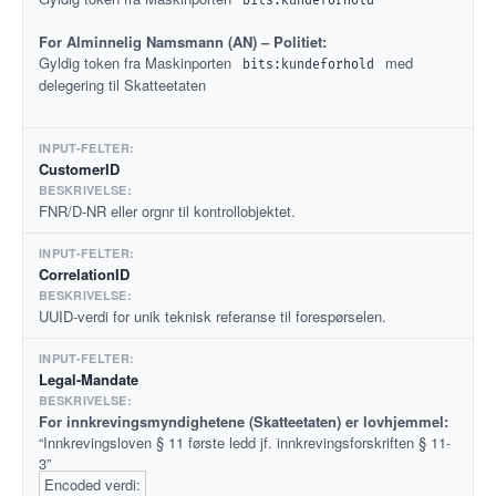
bits:kundeforhold
For Alminnelig Namsmann (AN) – Politiet:
Gyldig token fra Maskinporten
med
bits:kundeforhold
delegering til Skatteetaten
CustomerID
FNR/D-NR eller orgnr til kontrollobjektet.
CorrelationID
UUID-verdi for unik teknisk referanse til forespørselen.
Legal-Mandate
For innkrevingsmyndighetene (Skatteetaten) er lovhjemmel:
“Innkrevingsloven § 11 første ledd jf. innkrevingsforskriften § 11-
3”
Encoded verdi: