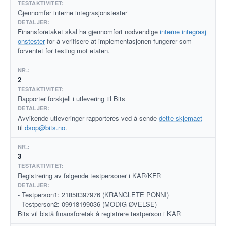
Gjennomfør interne integrasjonstester
Finansforetaket skal ha gjennomført nødvendige
interne integrasj
onstester
for å verifisere at implementasjonen fungerer som
forventet før testing mot etaten.
2
Rapporter forskjell i utlevering til Bits
Avvikende utleveringer rapporteres ved å sende
dette skjemaet
til
dsop@bits.no
.
3
Registrering av følgende testpersoner i KAR/KFR
- Testperson1: 21858397976 (KRANGLETE PONNI)
- Testperson2: 09918199036 (MODIG ØVELSE)
Bits vil bistå finansforetak å registrere testperson i KAR