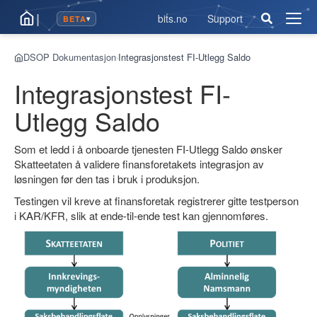
|
bits.no
Support
BETA
▾
Åpne
men
DSOP Dokumentasjon
Integrasjonstest FI-Utlegg Saldo
›
Integrasjonstest FI-
Utlegg Saldo
Som et ledd i å onboarde tjenesten FI-Utlegg Saldo ønsker
Skatteetaten å validere finansforetakets integrasjon av
løsningen før den tas i bruk i produksjon.
Testingen vil kreve at finansforetak registrerer gitte testperson
i KAR/KFR, slik at ende-til-ende test kan gjennomføres.