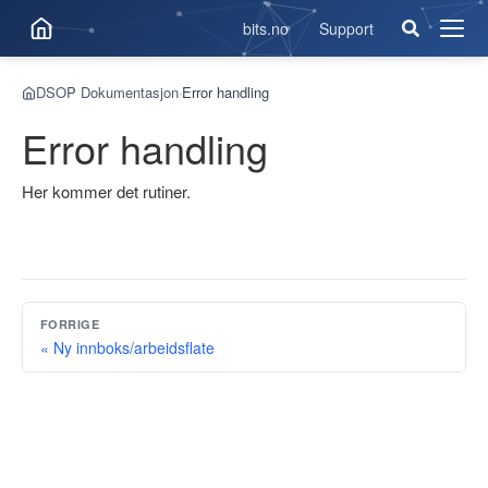
bits.no
Support
Åpne
men
DSOP Dokumentasjon
Error handling
›
Error handling
Her kommer det rutiner.
FORRIGE
« Ny innboks/arbeidsflate