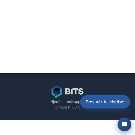
Hjem
bits.no
Support
Prøv vår AI-chatbot
© 2026 Bits AS