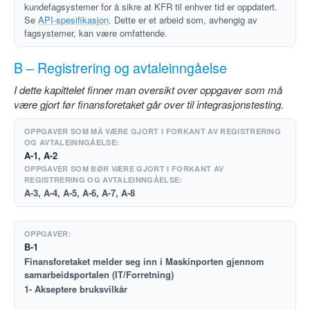
kundefagsystemer for å sikre at KFR til enhver tid er oppdatert.
Se
API-spesifikasjon
. Dette er et arbeid som, avhengig av
fagsystemer, kan være omfattende.
B – Registrering og avtaleinngåelse
I dette kapittelet finner man oversikt over oppgaver som må
være gjort før finansforetaket går over til integrasjonstesting.
A-1, A-2
A-3, A-4, A-5, A-6, A-7, A-8
B-1
Finansforetaket melder seg inn i Maskinporten gjennom
samarbeidsportalen (IT/Forretning)
1- Akseptere bruksvilkår