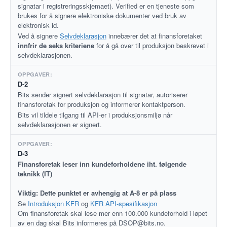
signatar i registreringsskjemaet). Verified er en tjeneste som
brukes for å signere elektroniske dokumenter ved bruk av
elektronisk id.
Ved å signere
Selvdeklarasjon
innebærer det at finansforetaket
innfrir de seks kriteriene
for å gå over til produksjon beskrevet i
selvdeklarasjonen.
D-2
Bits sender signert selvdeklarasjon til signatar, autoriserer
finansforetak for produksjon og informerer kontaktperson.
Bits vil tildele tilgang til API-er i produksjonsmiljø når
selvdeklarasjonen er signert.
D-3
Finansforetak leser inn kundeforholdene iht. følgende
teknikk (IT)
Viktig: Dette punktet er avhengig at A-8 er på plass
Se
Introduksjon KFR
og
KFR API-spesifikasjon
Om finansforetak skal lese mer enn 100.000 kundeforhold i løpet
av en dag skal Bits informeres på DSOP@bits.no.