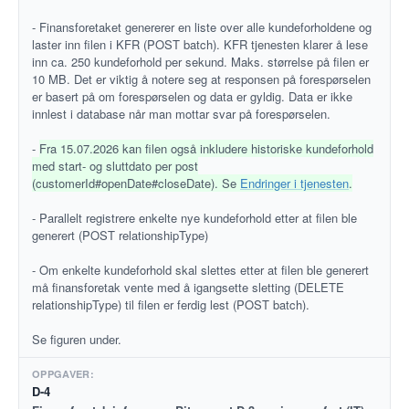
- Finansforetaket genererer en liste over alle kundeforholdene og
laster inn filen i KFR (POST batch). KFR tjenesten klarer å lese
inn ca. 250 kundeforhold per sekund. Maks. størrelse på filen er
10 MB. Det er viktig å notere seg at responsen på forespørselen
er basert på om forespørselen og data er gyldig. Data er ikke
innlest i database når man mottar svar på forespørselen.
-
Fra 15.07.2026 kan filen også inkludere historiske kundeforhold
med start- og sluttdato per post
(customerId#openDate#closeDate). Se
Endringer i tjenesten
.
- Parallelt registrere enkelte nye kundeforhold etter at filen ble
generert (POST relationshipType)
- Om enkelte kundeforhold skal slettes etter at filen ble generert
må finansforetak vente med å igangsette sletting (DELETE
relationshipType) til filen er ferdig lest (POST batch).
Se figuren under.
D-4