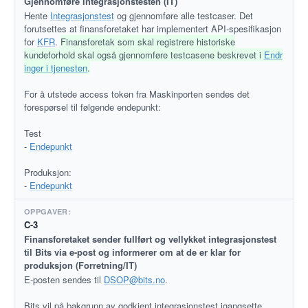
Gjennomføre integrasjonstesten (IT)
Hente
Integrasjonstest
og gjennomføre alle testcaser. Det
forutsettes at finansforetaket har implementert API-spesifikasjon
for
KFR
.
Finansforetak som skal registrere historiske
kundeforhold skal også gjennomføre testcasene beskrevet i
Endr
inger i tjenesten
.
For å utstede access token fra Maskinporten sendes det
forespørsel til følgende endepunkt:
Test
-
Endepunkt
Produksjon:
-
Endepunkt
C-3
Finansforetaket sender fullført og vellykket integrasjonstest
til Bits via e-post og informerer om at de er klar for
produksjon (Forretning/IT)
E-posten sendes til
DSOP@bits.no
.
Bits vil på bakgrunn av godkjent integrasjonstest igangsette