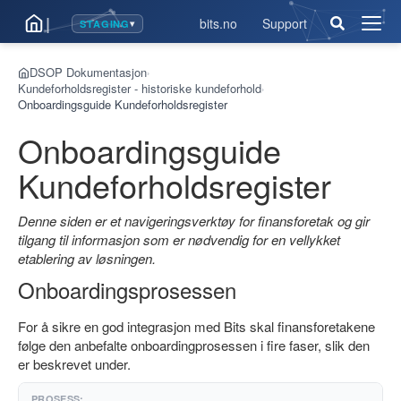
|
bits.no
Support
STAGING
▾
Åpne
men
DSOP Dokumentasjon
›
Kundeforholdsregister - historiske kundeforhold
›
Onboardingsguide Kundeforholdsregister
Onboardingsguide
Kundeforholdsregister
Denne siden er et navigeringsverktøy for finansforetak og gir
tilgang til informasjon som er nødvendig for en vellykket
etablering av løsningen.
Onboardingsprosessen
For å sikre en god integrasjon med Bits skal finansforetakene
følge den anbefalte onboardingprosessen i fire faser, slik den
er beskrevet under.