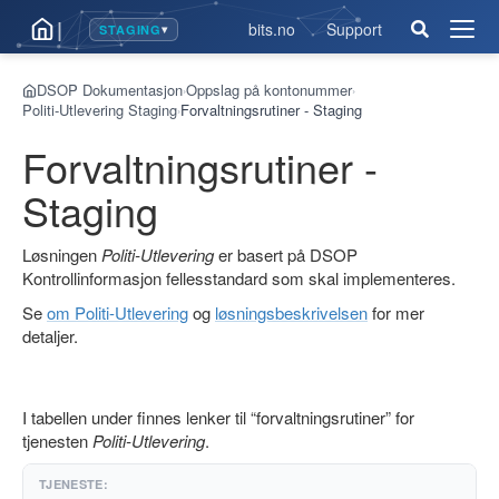
|
bits.no
Support
STAGING
▾
Åpne
men
DSOP Dokumentasjon
Oppslag på kontonummer
›
›
Politi-Utlevering Staging
Forvaltningsrutiner - Staging
›
Forvaltningsrutiner -
Staging
Løsningen
Politi-Utlevering
er basert på DSOP
Kontrollinformasjon fellesstandard som skal implementeres.
Se
om Politi-Utlevering
og
løsningsbeskrivelsen
for mer
detaljer.
I tabellen under finnes lenker til “forvaltningsrutiner” for
tjenesten
Politi-Utlevering
.