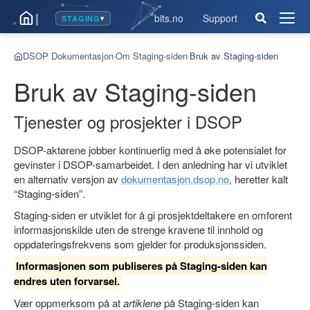
|
bits.no
Support
STAGING
▾
Åpne
men
DSOP Dokumentasjon
Om Staging-siden
Bruk av Staging-siden
›
›
Bruk av Staging-siden
Tjenester og prosjekter i DSOP
DSOP-aktørene jobber kontinuerlig med å øke potensialet for
gevinster i DSOP-samarbeidet. I den anledning har vi utviklet
en alternativ versjon av
dokumentasjon.dsop.no
, heretter kalt
“Staging-siden”.
Staging-siden er utviklet for å gi prosjektdeltakere en omforent
informasjonskilde uten de strenge kravene til innhold og
oppdateringsfrekvens som gjelder for produksjonssiden.
Informasjonen som publiseres på Staging-siden kan
endres uten forvarsel.
Vær oppmerksom på at
artiklene
på Staging-siden kan