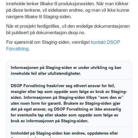
inneholde lenker tilbake til produksjonssiden. Når man klikker
på disse lenkene, vil sidebaren endres, og man vil ikke kunne
navigere tilbake til Staging-siden.
Når et prosjekt ferdigstilles, vil den endelige dokumentasjonen
bli publisert på dokumentasjon.dsop.no.
For spørsmål om Staging-siden, vennligst
kontakt DSOP
Forvaltning.
Informasjonen på Staging-siden er under utvikling og kan
inneholde feil eller ufullstendigheter.
DSOP Forvaltning fraskriver seg ethvert ansvar for feil,
mangler eller tap som oppstår som følge av bruk av Staging-
siden. Informasjonen på Staging-siden tilbys “som den er”
uten noen form for garanti. Brukere av Staging-siden gjør
det på eget ansvar, og DSOP Forvaltning er ikke ansvarlig
for eventuelle tap eller skader som oppstår som følge av
bruk av informasjonen på Staging-siden.
Innholdet på Staging-siden kan endres, oppdateres eller