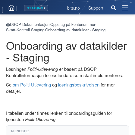
|
bits.no
Support
STAGING
▾
Åpne
men
DSOP Dokumentasjon
Oppslag på kontonummer
›
›
Skatt-Kontroll Staging
Onboarding av datakilder - Staging
›
Onboarding av datakilder
- Staging
Løsningen
Politi-Utlevering
er basert på DSOP
Kontrollinformasjon fellesstandard som skal implementeres.
Se
om Politi-Utlevering
og
løsningsbeskrivelsen
for mer
detaljer.
I tabellen under finnes lenken til onboardingsguiden for
tjenesten
Politi-Utlevering
.